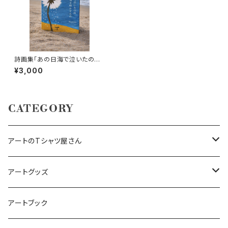
詩画集「あの日海で泣いたのは」
｜限定制作・サイン＆シリアル番
¥3,000
号入り｜オンライン限定ポスト
カード付き
CATEGORY
アートのTシャツ屋さん
ビッグシルエットロングスリーブ Tシャツ
アートグッズ
犬アート（BostonterrierArt）
Tシャツ
アートキーホルダー
アートブック