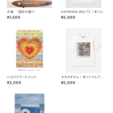
お香 "溶彩の香り"
HAPIBANA WALTZ｜オリジナ
ルアートTシャツ
¥1,500
¥5,000
ハピバナアートブック
キモチずかん｜オリジナルアート
Tシャツ
¥3,000
¥5,000