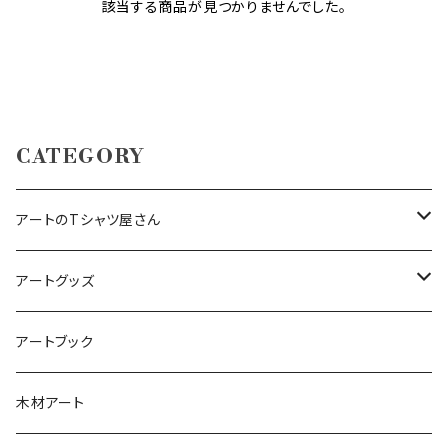
該当する商品が見つかりませんでした。
CATEGORY
アートのTシャツ屋さん
ビッグシルエットロングスリーブ Tシャツ
アートグッズ
犬アート（BostonterrierArt）
Tシャツ
アートキーホルダー
アートブック
フラワーアート（オトナ）
アートへアゴム
木材アート