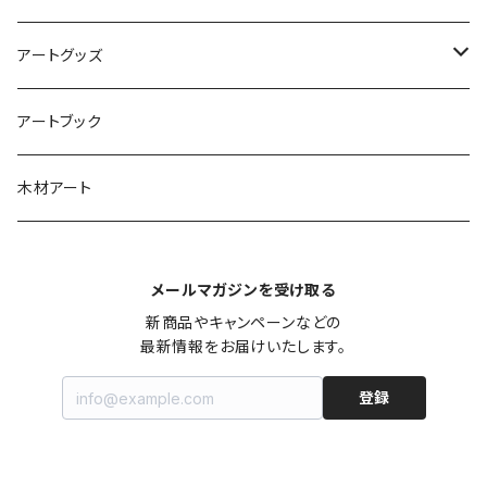
ビッグシルエットロングスリーブ Tシャツ
アートグッズ
犬アート（BostonterrierArt）
Tシャツ
アートキーホルダー
アートブック
フラワーアート（オトナ）
アートへアゴム
木材アート
犬アート（BostonterrierArt）
ポストカード
メールマガジンを受け取る
Kids フラワーアート
ステッカー
新商品やキャンペーンなどの

最新情報をお届けいたします。
Kids 犬アート（BostonterrierArt）
登録