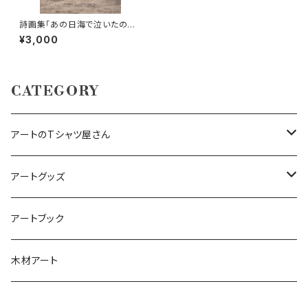
詩画集「あの日海で泣いたのは」
｜限定制作・サイン＆シリアル番
¥3,000
号入り｜オンライン限定ポスト
カード付き
CATEGORY
アートのTシャツ屋さん
ビッグシルエットロングスリーブ Tシャツ
アートグッズ
犬アート（BostonterrierArt）
Tシャツ
アートキーホルダー
アートブック
フラワーアート（オトナ）
アートへアゴム
木材アート
犬アート（BostonterrierArt）
ポストカード