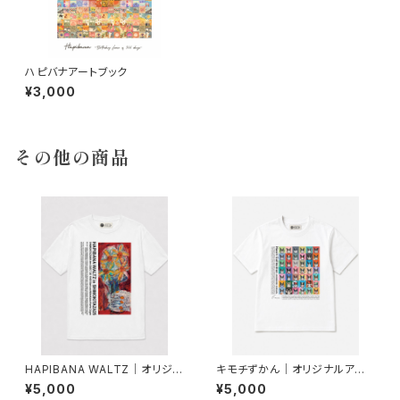
ハピバナアートブック
¥3,000
その他の商品
HAPIBANA WALTZ｜オリジナ
キモチずかん｜オリジナルアート
ルアートTシャツ
Tシャツ
¥5,000
¥5,000