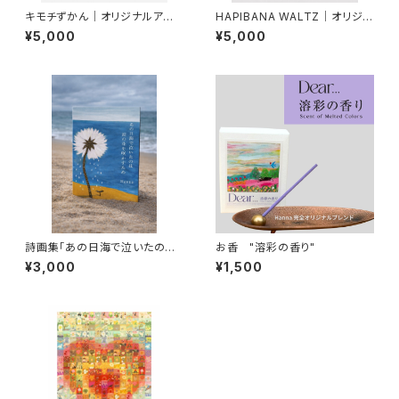
キモチずかん｜オリジナルアート
HAPIBANA WALTZ｜オリジナ
Tシャツ
ルアートTシャツ
¥5,000
¥5,000
詩画集「あの日海で泣いたのは」
お香 "溶彩の香り"
｜限定制作・サイン＆シリアル番
¥3,000
¥1,500
号入り｜オンライン限定ポスト
カード付き